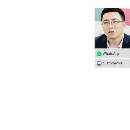
WhatsApp
customer601@sunhongco.com