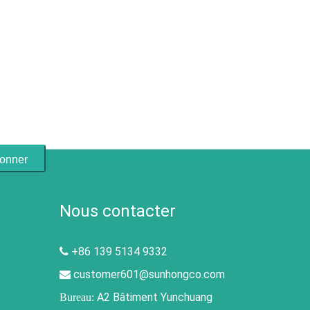
onner
Nous contacter
+86 139 5134 9332

customer601@sunhongco.com

A2 Bâtiment Yunchuang
Bureau: