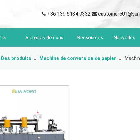
+86 139 5134 9332
customer601@sun


ier
À propos de nous
Ressources
Nouvelles
Des produits
»
Machine de conversion de papier
»
Machine