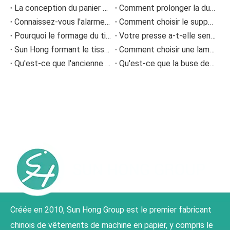
La conception du panier de tamis à fente
Comment prolonger la durée de vie du feutre de presse dans les machines à papier
Connaissez-vous l'alarme de fuite de feutre et de fil
Comment choisir le support de lame de docteur approprié ?
Pourquoi le formage du tissu est-il important pour la machine à fabriquer du papier ?
Votre presse a-t-elle senti une inclinaison sur la machine à papier ?
Sun Hong formant le tissu fonctionnant de manière stable sur une machine à papier de 1 200 m/min
Comment choisir une lame de docteur appropriée ?
Qu'est-ce que l'ancienne machine à papier
Qu'est-ce que la buse de garniture ?
Créée en 2010, Sun Hong Group est le premier fabricant
chinois de vêtements de machine en papier, y compris le